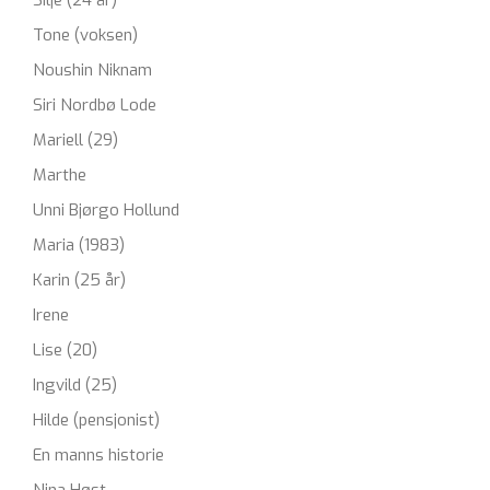
Silje (24 år)
Tone (voksen)
Noushin Niknam
Siri Nordbø Lode
Mariell (29)
Marthe
Unni Bjørgo Hollund
Maria (1983)
Karin (25 år)
Irene
Lise (20)
Ingvild (25)
Hilde (pensjonist)
En manns historie