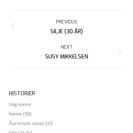
Facebook
X
Pinterest
LinkedIn
Post
PREVIOUS
navigation
Previous
SILJE (30 ÅR)
post:
NEXT
Next
SUSY MIKKELSEN
post:
HISTORIER
Ung kvinne
Kvinne (58)
Åse Kristin Julnes (41)