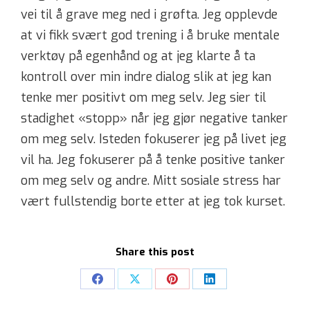
vei til å grave meg ned i grøfta. Jeg opplevde
at vi fikk svært god trening i å bruke mentale
verktøy på egenhånd og at jeg klarte å ta
kontroll over min indre dialog slik at jeg kan
tenke mer positivt om meg selv. Jeg sier til
stadighet «stopp» når jeg gjør negative tanker
om meg selv. Isteden fokuserer jeg på livet jeg
vil ha. Jeg fokuserer på å tenke positive tanker
om meg selv og andre. Mitt sosiale stress har
vært fullstendig borte etter at jeg tok kurset.
Share this post
Share
Share
Share
Share
on
on
on
on