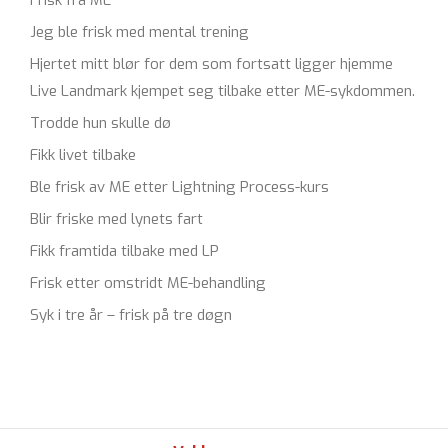
Frisk fra ME
Jeg ble frisk med mental trening
Hjertet mitt blør for dem som fortsatt ligger hjemme
Live Landmark kjempet seg tilbake etter ME-sykdommen.
Trodde hun skulle dø
Fikk livet tilbake
Ble frisk av ME etter Lightning Process-kurs
Blir friske med lynets fart
Fikk framtida tilbake med LP
Frisk etter omstridt ME-behandling
Syk i tre år – frisk på tre døgn